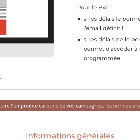
Pour le BAT :
si les délais le perm
l'email définitif
si les délais ne le p
permet d'accéder à
programmée
duire l'empreinte carbone de vos campagnes, les bonnes pra
Informations générales