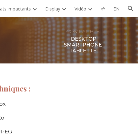
ats impactants
Display
Vidéo
🌱
EN
ion
COMPATIBLE
DESKTOP
SMARTPHONE
TABLETTE
hniques :
px
o
 JPEG