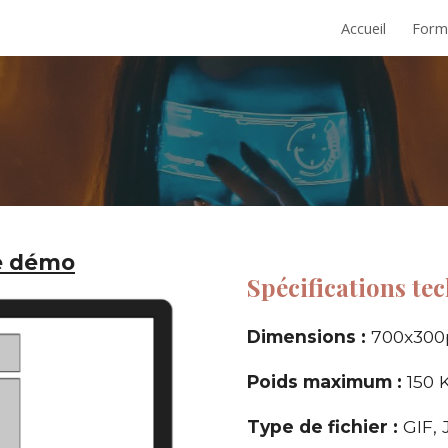
Accueil
Form
ip to main content
Skip to navigat
R
ne démo
Spécifications tec
Dimensions :
700
x
300
Poids maximum :
150
K
Type de fichier :
GIF,